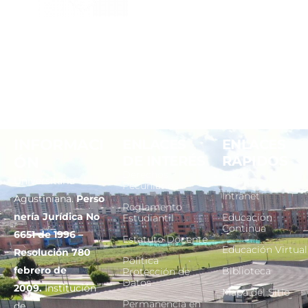
INFORMACI
ENLACES
ENLACES
DE INTERÉS
RÁPIDOS
ÓN
Derechos
SIGA
Universitaria
Pecuniarios
Intranet
Agustiniana.
Perso
Reglamento
nería Jurídica No
Educación
Estudiantil
Continua
6651 de 1996 –
Estatuto Docente
Educación Virtual
Resolución 780
Política
febrero de
Biblioteca
Protección de
Datos
2009.
Institución
Mapa del Sitio
Permanencia en
de