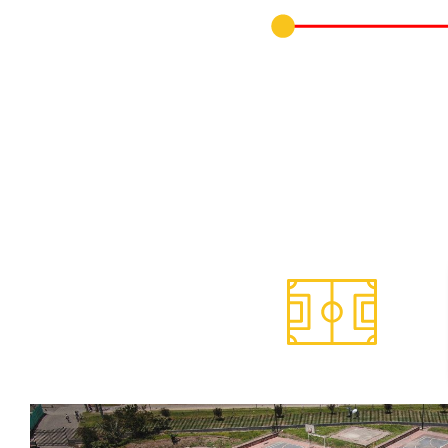
En esta versión del 
categorías masculino
noviembre de 2025. Enfo
ESCENARIOS