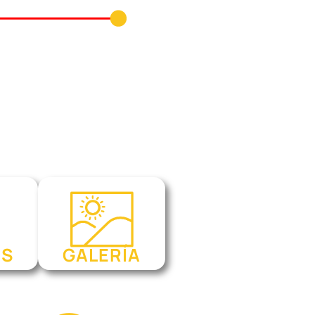
eibol y baloncesto en
l 26 de julio al 8 de
 de colegios ubicados en
OS
GALERÍA