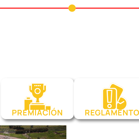
torneo tendremos fútbol sala, vol
 y femenino, desarrollándose de
cado en estudiantes de 10º y 11º
Bogotá.
PREMIACIÓN
REGLAMENT