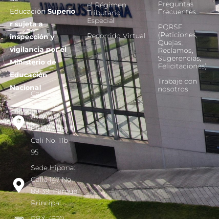
Preguntas
el Régimen
Educación
Superio
Frecuentes
Tributario
Especial
r sujeta a
PQRSF
(Peticiones,
Recorrido Virtual
inspección y
Quejas,
vigilancia por el
Reclamos,
Sugerencias,
Ministerio de
Felicitaciones)
Educación
Trabaje con
Nacional
nosotros
Campus
Tagaste:
Avenida
Ciudad de
Cali No. 11b-
95
Sede Hipona:
Calle 147 No.
89-39, Parque
Principal
PBX: (601)